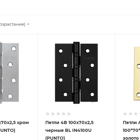
возрастание)
х70х2,5 хром
Петли 4B 100х70х2,5
Петли
PUNTO)
черные BL IN4100U
100*70
(PUNTO)
золото