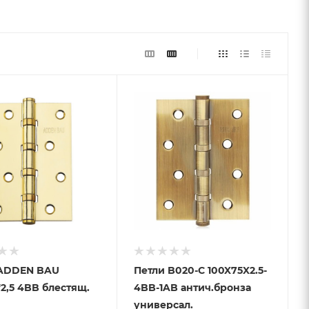
 ADDEN BAU
Петли B020-C 100X75X2.5-
*2,5 4BB блестящ.
4BB-1AB антич.бронза
универсал.