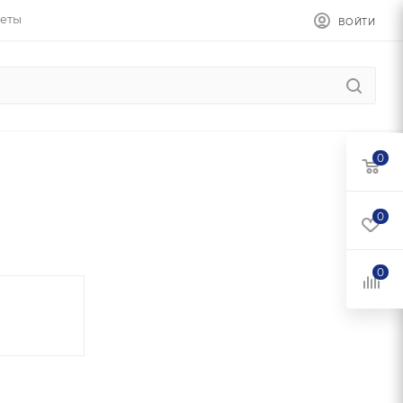
еты
ВОЙТИ
0
0
0