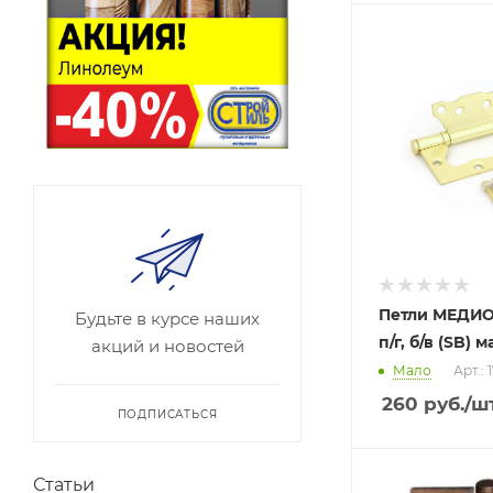
Петли МЕДИО 
Будьте в курсе наших
п/г, б/в (SB) 
акций и новостей
Мало
Арт.: 
260
руб.
/ш
ПОДПИСАТЬСЯ
Статьи