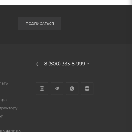
ПОДПИСАТЬСЯ
8 (800) 333-8-999
латы
ара
иректору
ет
ых данных