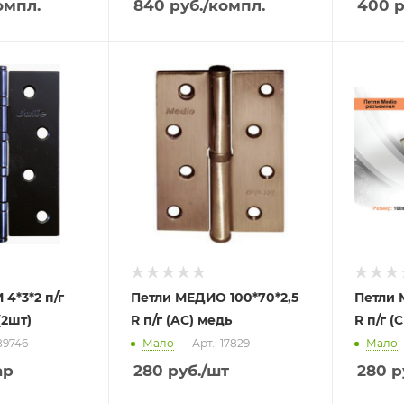
омпл.
840
руб.
/компл.
400
р
4*3*2 п/г
Петли МЕДИО 100*70*2,5
Петли 
(2шт)
R п/г (AC) медь
R п/г (
 89746
Мало
Арт.: 17829
Мало
ар
280
руб.
/шт
280
р