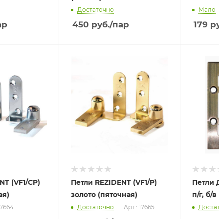
Достаточно
Мало
ар
450
руб.
/пар
179
ру
NT (VF1/CP)
Петли REZIDENT (VF1/P)
Петли 
ая)
золото (пяточная)
п/г, б/
17664
Достаточно
Арт.: 17665
Доста