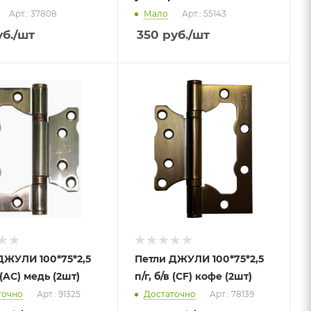
Арт.: 37808
Мало
Арт.: 55143
б.
/шт
350
руб.
/шт
ДЖУЛИ 100*75*2,5
Петли ДЖУЛИ 100*75*2,5
в (AС) медь (2шт)
п/г, б/в (CF) кофе (2шт)
точно
Арт.: 91325
Достаточно
Арт.: 78139