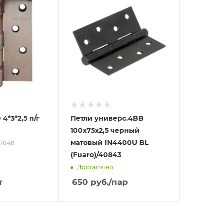
4*3*2,5 п/г
Петли универс.4BB
100x75x2,5 черный
матовый IN4400U BL
17848
(Fuaro)/40843
Достаточно
т
650
руб.
/пар