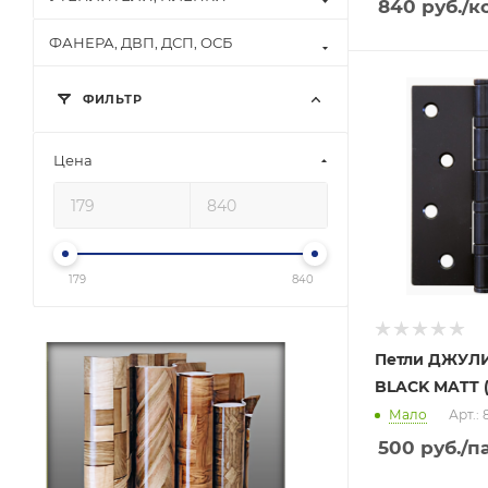
840
руб.
/к
ФАНЕРА, ДВП, ДСП, ОСБ
ФИЛЬТР
Цена
179
840
Петли ДЖУЛИ 
BLACK MATT 
Мало
Арт.:
500
руб.
/п