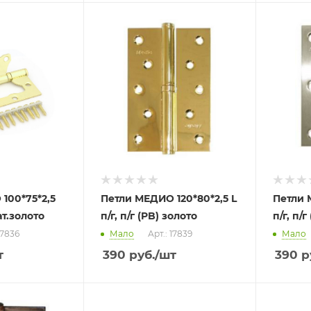
100*75*2,5
Петли МЕДИО 120*80*2,5 L
Петли 
мат.золото
п/г, п/г (PB) золото
п/г, п/
17836
Мало
Арт.: 17839
Мало
т
390
руб.
/шт
390
р