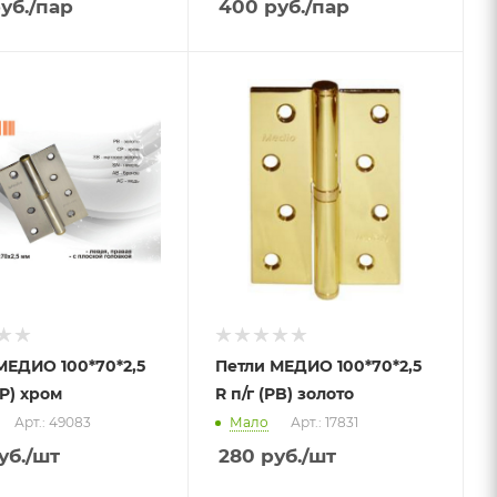
уб.
/пар
400
руб.
/пар
МЕДИО 100*70*2,5
Петли МЕДИО 100*70*2,5
CP) хром
R п/г (PB) золото
Арт.: 49083
Мало
Арт.: 17831
уб.
/шт
280
руб.
/шт