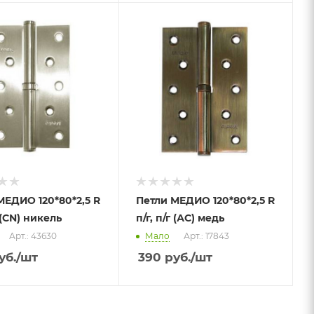
МЕДИО 120*80*2,5 R
Петли МЕДИО 120*80*2,5 R
г (CN) никель
п/г, п/г (АС) медь
Арт.: 43630
Мало
Арт.: 17843
уб.
/шт
390
руб.
/шт