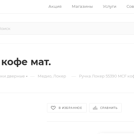
Акция
Магазины
Услуги
Сов
кофе мат.
—
—
чки дверные
Медио, Локер
Ручка Локер 55390 MCF коф
В ИЗБРАННОЕ
СРАВНИТЬ