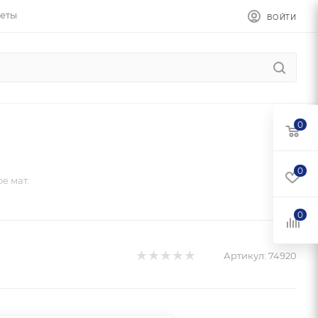
еты
ВОЙТИ
0
0
е мат.
0
Артикул:
74920