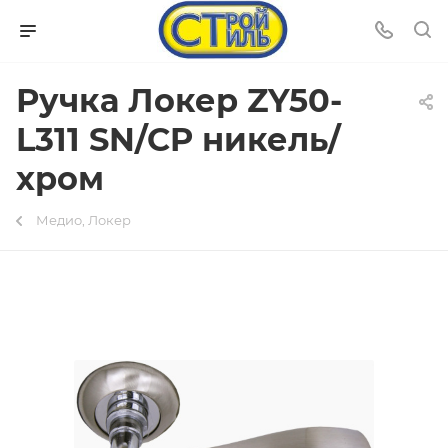
Ручка Локер ZY50-
L311 SN/CP никель/
хром
Медио, Локер