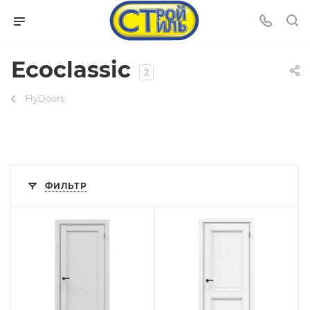
Ecoclassic
2
FlyDoors
ФИЛЬТР