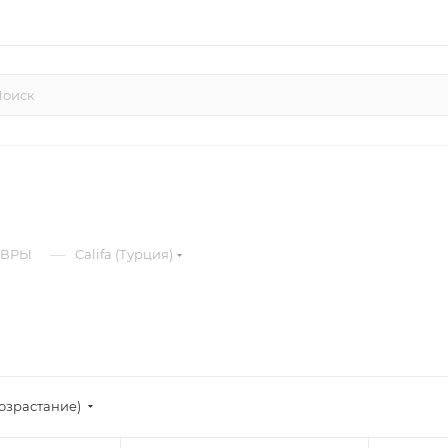
—
ОВРЫ
Califa (Турция)
возрастание)