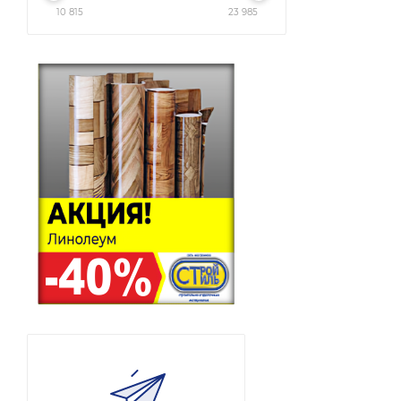
10 815
23 985