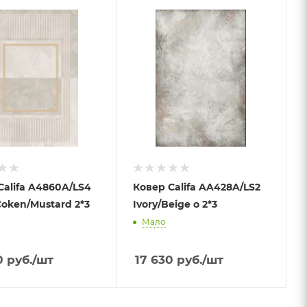
Califa A4860A/LS4
Ковер Califa AA428A/LS2
Coken/Mustard 2*3
Ivory/Beige o 2*3
Мало
0
руб.
/шт
17 630
руб.
/шт