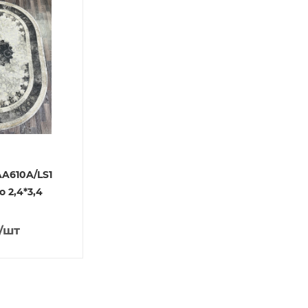
AA610A/LS1
o 2,4*3,4
/шт