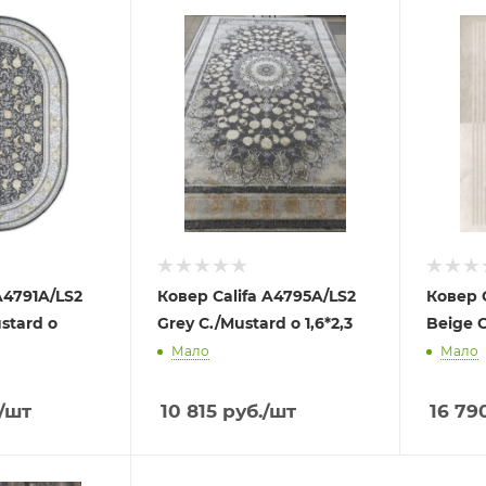
A4791A/LS2
Ковер Califa A4795A/LS2
Ковер 
ustard o
Grey C./Mustard o 1,6*2,3
Beige 
Мало
Мало
/шт
10 815
руб.
/шт
16 79