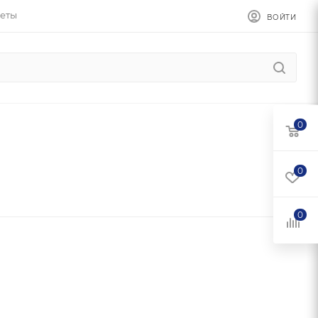
еты
ВОЙТИ
0
0
0