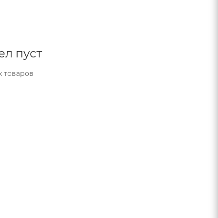
ел пуст
х товаров