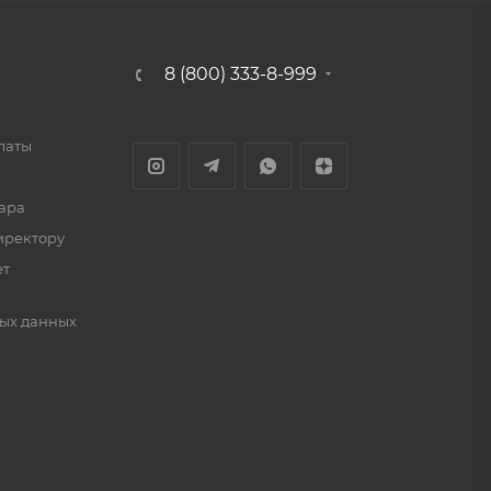
8 (800) 333-8-999
латы
ара
иректору
ет
ых данных