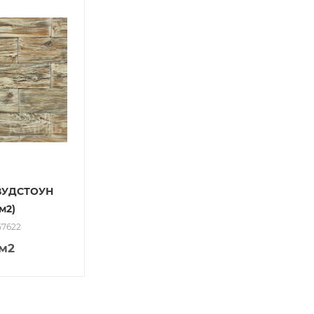
 ВУДСТОУН
м2)
57622
/м2