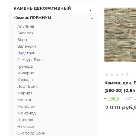
КАМЕНЬ ДЕКОРАТИВНЫЙ
Камень ПРЕМИУМ
Альпина
Бавария
Берн
Валенсия
Вудстоун
Гамбург Брик
Гранада
Инверно
Каскада
Камень дек.
Лофт Брик
(580-20) (0,84
Мерида
Мало
Арт.: 
Милтон
Монблан
2 070
руб.
Монфилд
Норидж
Ньюкасл
Оксфорд Брик