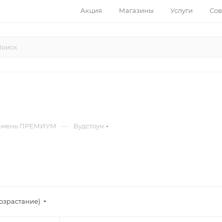
Акция
Магазины
Услуги
Сов
—
амень ПРЕМИУМ
Вудстоун
возрастание)