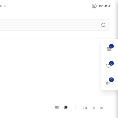
еты
ВОЙТИ
0
0
0