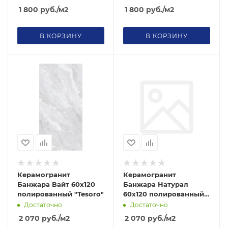
1 800
руб.
/м2
1 800
руб.
/м2
В КОРЗИНУ
В КОРЗИНУ
Керамогранит
Керамогранит
Банжара Вайт 60х120
Банжара Натурал
полированный "Tesoro"
60х120 полированный
"Tesoro"
Достаточно
Достаточно
2 070
руб.
/м2
2 070
руб.
/м2