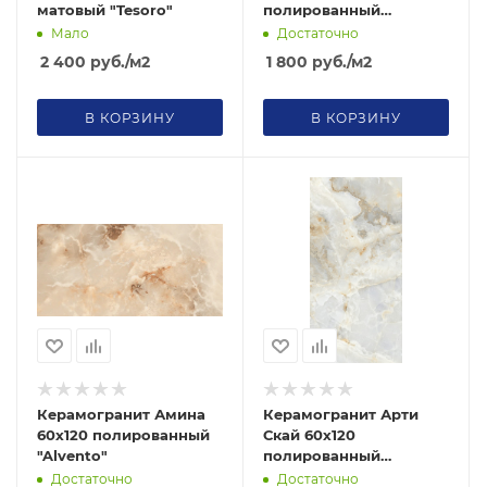
матовый "Tesoro"
полированный
"Alvento"
Мало
Достаточно
2 400
руб.
/м2
1 800
руб.
/м2
В КОРЗИНУ
В КОРЗИНУ
Керамогранит Амина
Керамогранит Арти
60х120 полированный
Скай 60х120
"Alvento"
полированный
"Alvento"
Достаточно
Достаточно