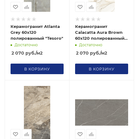
Керамогранит Atlanta
Керамогранит
Grey 60х120
Calacatta Aura Brown
полированный "Tesoro"
60х120 полированный
"Tesoro"
Достаточно
Достаточно
2 070
руб.
/м2
2 070
руб.
/м2
В КОРЗИНУ
В КОРЗИНУ