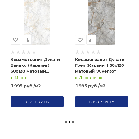
Керамогранит Дукати
Керамогранит Дукати
Бьянко (Карвинг)
Грей (Карвинг) 60х120
60х120 матовый
матовый "Alvento"
"Alvento"
Много
Достаточно
1 995
руб.
/м2
1 995
руб.
/м2
В КОРЗИНУ
В КОРЗИНУ