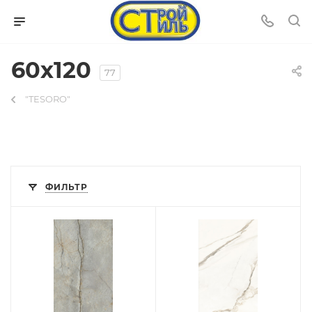
60х120
77
"TESORO"
ФИЛЬТР