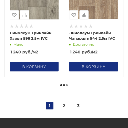
Линолеум Гринлайн
Линолеум Гринлайн
Харви 596 2,5м IVC
Чапараль 544 2,5м IVC
Мало
Достаточно
1 240
руб.
/м2
1 240
руб.
/м2
В КОРЗИНУ
В КОРЗИНУ
1
2
3