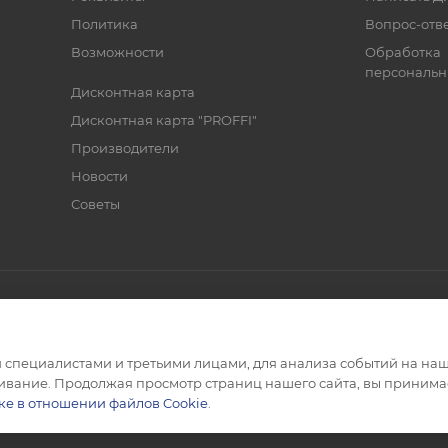
Политика
Вопрос-отв
Возможности
Обработка
персональн
Дисконтная карта
Дисконтная карта "PROFFI"
Производители
Новости
Советы
лочных материалов
специалистами и третьими лицами, для анализа событий на наше
АШЛИ ДЕШЕВЛЕ? СНИЗИМ ЦЕНУ!
ивание. Продолжая просмотр страниц нашего сайта, вы принимае
ке в отношении файлов Cookie
.