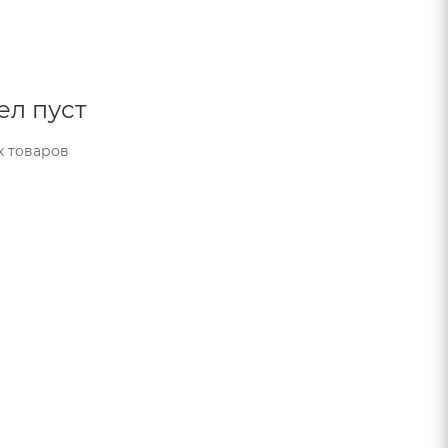
ел пуст
х товаров