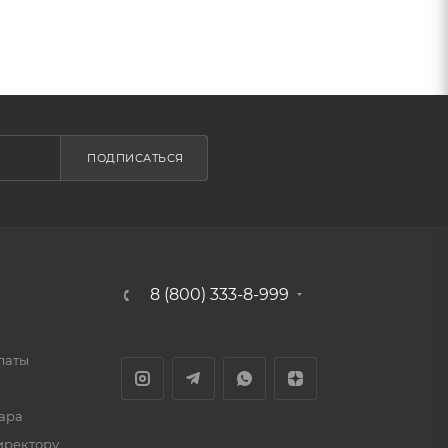
ПОДПИСАТЬСЯ
8 (800) 333-8-999
латы
ара
иректору