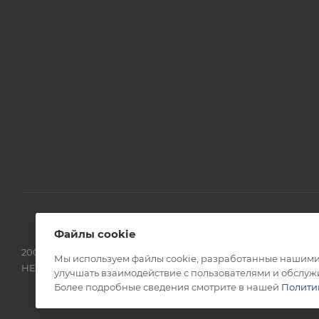
Файлы cookie
2000-2025 © Строй Стиль - сеть магазинов строительно-отде
Мы используем файлы cookie, разработанные нашими 
НЕ СТОИТ ИСКАТЬ КАЧЕСТВО СТИЛЬ ЦЕНА ЭТО У НАС! Н
улучшать взаимодействие с пользователями и обслуж
Более подробные сведения смотрите в нашей
Полити