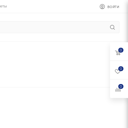
еты
ВОЙТИ
0
0
0