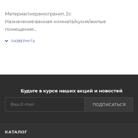
Материал:керамогранит, 2с
Назначение:ванная комната/кухня/жилые
помещения
Область использования:Пол
Поверхность:матовая
Фактура:рельефная
Рисунок дерево
Цвет натуральное дерево
Толщина 9мм
Класс износостойкости:значительная проходимость
(PEI IV)
Будьте в курсе наших акций и новостей
ПОДПИСАТЬСЯ
КАТАЛОГ