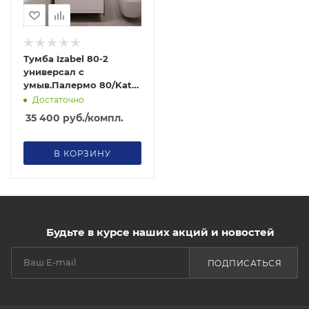
Тумба Izabel 80-2
универсал с
умыв.Палермо 80/Katy
80 "AURA"
Достаточно
35 400
руб.
/компл.
В КОРЗИНУ
Будьте в курсе наших акций и новостей
ПОДПИСАТЬСЯ