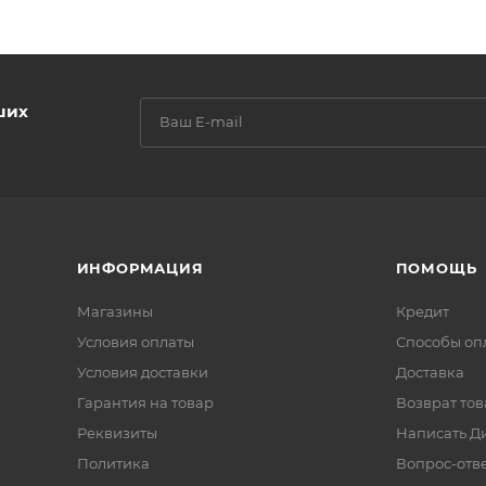
ших
ИНФОРМАЦИЯ
ПОМОЩЬ
Магазины
Кредит
Условия оплаты
Способы оп
Условия доставки
Доставка
Гарантия на товар
Возврат тов
Реквизиты
Написать Д
Политика
Вопрос-отв