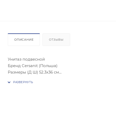
ОПИСАНИЕ
ОТЗЫВЫ
Унитаз подвесной
Бренд Cersanit (Польша)
Размеры (Д Ш) 52.3x36 см
Длина чаши, см 42.3 см
Мин. высота инсталляции, см 110 см
Мин. глубина инсталляции, см 13.5 см
Вид смывающего потока Каскадный слив
Направление выпуска Горизонтальное (в стену)
Объем смыва, л 3 и 6 л