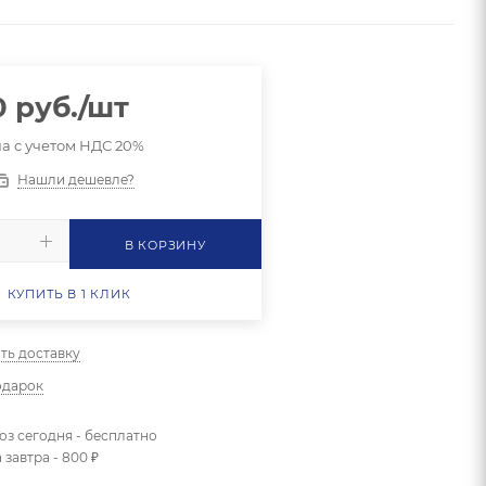
0
руб.
/шт
а с учетом НДС 20%
Нашли дешевле?
В КОРЗИНУ
КУПИТЬ В 1 КЛИК
ть доставку
одарок
з сегодня - бесплатно
 завтра - 800 ₽