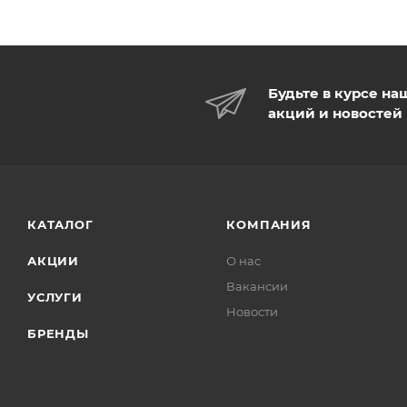
Режим слива воды 2 кнопки (эконом)
Материал унитаза фарфор
Система антивсплеск
Материал сиденья термопласт с микролифтом
Будьте в курсе на
акций и новостей
КАТАЛОГ
КОМПАНИЯ
АКЦИИ
О нас
Вакансии
УСЛУГИ
Новости
БРЕНДЫ