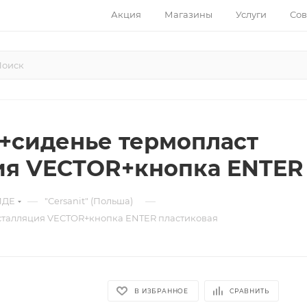
Акция
Магазины
Услуги
Сов
 +сиденье термопласт
я VECTOR+кнопка ENTER 
—
—
ИДЕ
"Cersanit" (Польша)
нсталляция VECTOR+кнопка ENTER пластиковая
В ИЗБРАННОЕ
СРАВНИТЬ