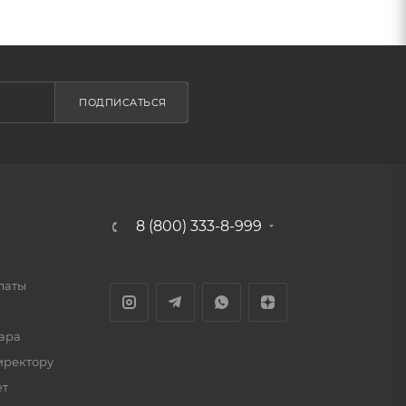
ПОДПИСАТЬСЯ
8 (800) 333-8-999
латы
ара
иректору
ет