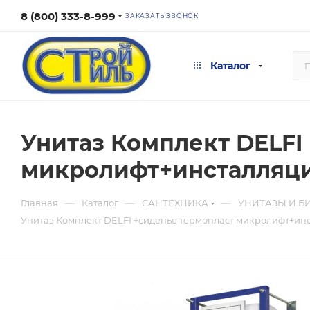
8 (800) 333-8-999
ЗАКАЗАТЬ ЗВОНОК
Каталог
Унитаз Комплект DELFI
микролифт+инсталляци
—
—
—
Главная
Каталог
САНТЕХНИКА
УНИТАЗЫ И Б
Унитаз Комплект DELFI +сиденье термопласт микролифт+и